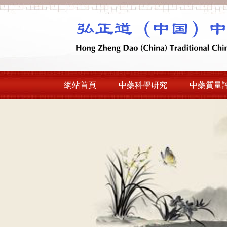
網站首頁
中藥科學研究
中藥質量