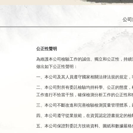
公司
公正性聲明
為維護本公司檢驗工作的誠信、獨立和公正性，持續
做出如下公正性聲明：
一、本公司及其人員遵守國家相關法律法規的規定，
二、本公司對所有委託檢驗均持科學、公正的態度，
工作進行不恰當干預，確保檢測分析工作的公正性和
三、本公司不斷改進和完善檢驗檢測質量管理體系，
四、本公司遵守從業規範，在資質認定證書規定的檢
五、本公司保證對委託方技術資料、圖紙和數據嚴格