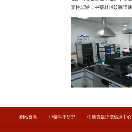
定性試驗，中藥材指紋圖譜
網站首頁
中藥科學研究
中藥質量評價檢測中心