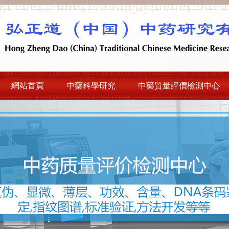
網站首頁
中藥科學研究
中藥質量評價檢測中心