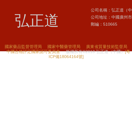
公司名稱：弘正道（中
弘正道
公司地址：中國廣州市
郵編：510665
國家藥品監督管理局
國家中醫藥管理局
廣東省質量技術監督局
中國合格評定國家認可委員會
版權所有©2018 弘正道（中國）
[粵
ICP備18064164號]