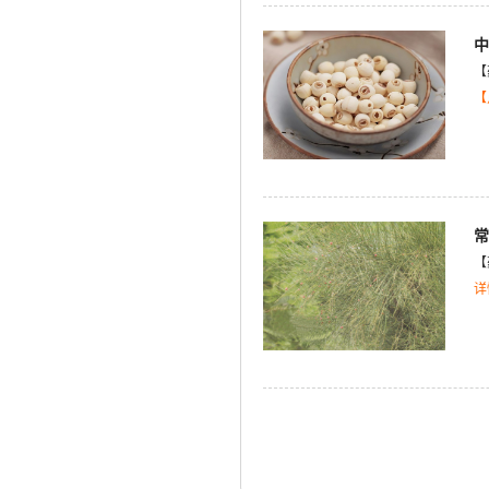
中
【
【
常
【药
详