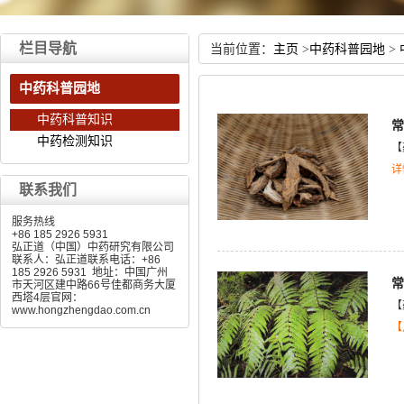
栏目导航
当前位置：
主页
>
中药科普园地
>
中药科普园地
中药科普知识
常
中药检测知识
【
详
联系我们
服务热线
+86 185 2926 5931
弘正道（中国）中药研究有限公司
联系人：弘正道联系电话：+86
185 2926 5931 地址：中国广州
常
市天河区建中路66号佳都商务大厦
西塔4层官网：
【
www.hongzhengdao.com.cn
【